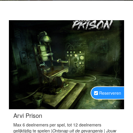
Reserveren
.
Arvi Prison
Max 6 deelnemers per spel, tot 12 deelnemers
gelijktijdig te spelen
|Ontsnap uit de gevangenis
|
Jouw